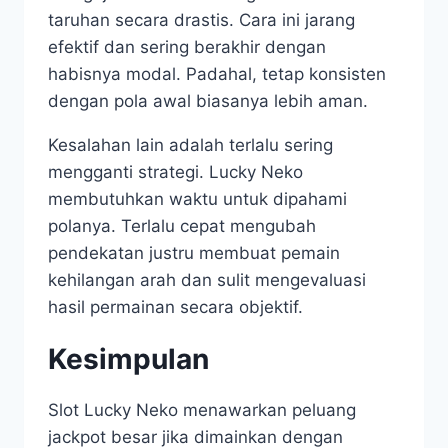
taruhan secara drastis. Cara ini jarang
efektif dan sering berakhir dengan
habisnya modal. Padahal, tetap konsisten
dengan pola awal biasanya lebih aman.
Kesalahan lain adalah terlalu sering
mengganti strategi. Lucky Neko
membutuhkan waktu untuk dipahami
polanya. Terlalu cepat mengubah
pendekatan justru membuat pemain
kehilangan arah dan sulit mengevaluasi
hasil permainan secara objektif.
Kesimpulan
Slot Lucky Neko menawarkan peluang
jackpot besar jika dimainkan dengan