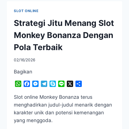
SLOT ONLINE
Strategi Jitu Menang Slot
Monkey Bonanza Dengan
Pola Terbaik
02/16/2026
Bagikan
WhatsApp
Facebook
Messenger
Telegram
Skype
Line
X
Share
Slot online Monkey Bonanza terus
menghadirkan judul-judul menarik dengan
karakter unik dan potensi kemenangan
yang menggoda.