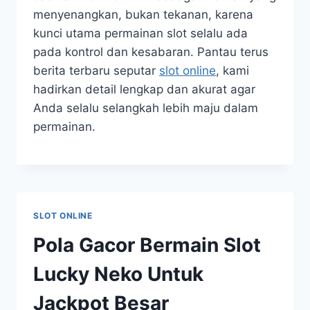
menyenangkan, bukan tekanan, karena
kunci utama permainan slot selalu ada
pada kontrol dan kesabaran. Pantau terus
berita terbaru seputar
slot online
, kami
hadirkan detail lengkap dan akurat agar
Anda selalu selangkah lebih maju dalam
permainan.
SLOT ONLINE
Pola Gacor Bermain Slot
Lucky Neko Untuk
Jackpot Besar