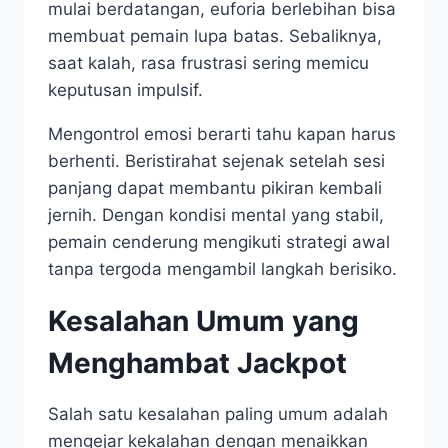
mulai berdatangan, euforia berlebihan bisa
membuat pemain lupa batas. Sebaliknya,
saat kalah, rasa frustrasi sering memicu
keputusan impulsif.
Mengontrol emosi berarti tahu kapan harus
berhenti. Beristirahat sejenak setelah sesi
panjang dapat membantu pikiran kembali
jernih. Dengan kondisi mental yang stabil,
pemain cenderung mengikuti strategi awal
tanpa tergoda mengambil langkah berisiko.
Kesalahan Umum yang
Menghambat Jackpot
Salah satu kesalahan paling umum adalah
mengejar kekalahan dengan menaikkan