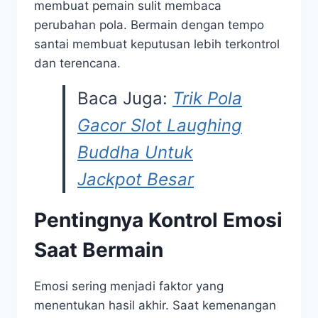
membuat pemain sulit membaca
perubahan pola. Bermain dengan tempo
santai membuat keputusan lebih terkontrol
dan terencana.
Baca Juga:
Trik Pola
Gacor Slot Laughing
Buddha Untuk
Jackpot Besar
Pentingnya Kontrol Emosi
Saat Bermain
Emosi sering menjadi faktor yang
menentukan hasil akhir. Saat kemenangan