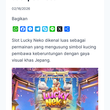
02/16/2026
Bagikan
WhatsApp
Facebook
Messenger
Telegram
Skype
Line
X
Share
Slot Lucky Neko dikenal luas sebagai
permainan yang mengusung simbol kucing
pembawa keberuntungan dengan gaya
visual khas Jepang.