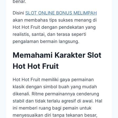
benar.
Disini
SLOT ONLINE BONUS MELIMPAH
akan membahas tips sukses menang di
Hot Hot Fruit dengan pendekatan yang
realistis, santai, dan terasa seperti
pengalaman bermain langsung.
Memahami Karakter Slot
Hot Hot Fruit
Hot Hot Fruit memiliki gaya permainan
klasik dengan simbol buah yang mudah
dikenali. Ritme permainannya cenderung
stabil dan tidak terlalu agresif di awal. Hal
ini memberi ruang bagi pemain untuk
menyesuaikan diri tanpa tekanan besar,