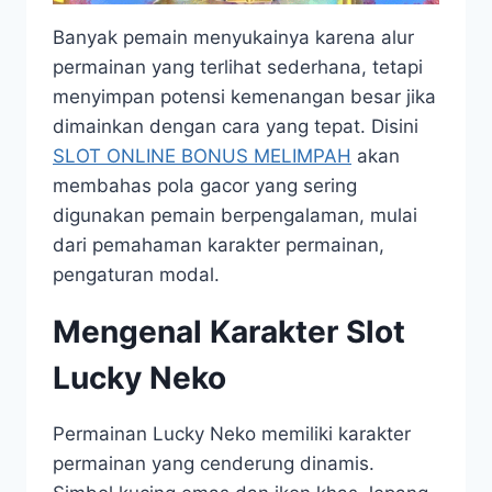
Banyak pemain menyukainya karena alur
permainan yang terlihat sederhana, tetapi
menyimpan potensi kemenangan besar jika
dimainkan dengan cara yang tepat. Disini
SLOT ONLINE BONUS MELIMPAH
akan
membahas pola gacor yang sering
digunakan pemain berpengalaman, mulai
dari pemahaman karakter permainan,
pengaturan modal.
Mengenal Karakter Slot
Lucky Neko
Permainan Lucky Neko memiliki karakter
permainan yang cenderung dinamis.