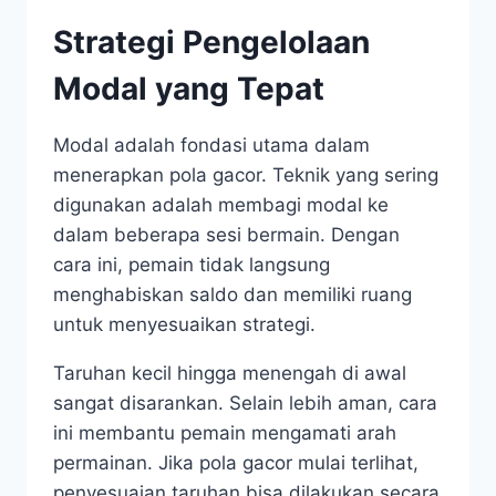
Strategi Pengelolaan
Modal yang Tepat
Modal adalah fondasi utama dalam
menerapkan pola gacor. Teknik yang sering
digunakan adalah membagi modal ke
dalam beberapa sesi bermain. Dengan
cara ini, pemain tidak langsung
menghabiskan saldo dan memiliki ruang
untuk menyesuaikan strategi.
Taruhan kecil hingga menengah di awal
sangat disarankan. Selain lebih aman, cara
ini membantu pemain mengamati arah
permainan. Jika pola gacor mulai terlihat,
penyesuaian taruhan bisa dilakukan secara