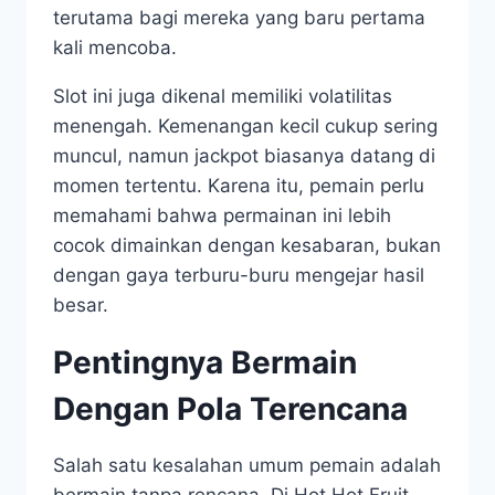
terutama bagi mereka yang baru pertama
kali mencoba.
Slot ini juga dikenal memiliki volatilitas
menengah. Kemenangan kecil cukup sering
muncul, namun jackpot biasanya datang di
momen tertentu. Karena itu, pemain perlu
memahami bahwa permainan ini lebih
cocok dimainkan dengan kesabaran, bukan
dengan gaya terburu-buru mengejar hasil
besar.
Pentingnya Bermain
Dengan Pola Terencana
Salah satu kesalahan umum pemain adalah