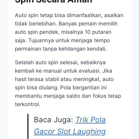
Auto spin tetap bisa dimanfaatkan, asalkan
tidak berlebihan. Banyak pemain memilih
auto spin pendek, misalnya 10 putaran
saja. Tujuannya untuk menjaga tempo
permainan tanpa kehilangan kendali.
Setelah auto spin selesai, sebaiknya
kembali ke manual untuk evaluasi. Jika
hasil terasa stabil atau meningkat, auto
spin bisa diulang. Pola bergantian ini
membantu menjaga saldo dan fokus tetap
terkontrol.
Baca Juga:
Trik Pola
Gacor Slot Laughing