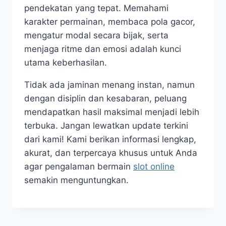
pendekatan yang tepat. Memahami
karakter permainan, membaca pola gacor,
mengatur modal secara bijak, serta
menjaga ritme dan emosi adalah kunci
utama keberhasilan.
Tidak ada jaminan menang instan, namun
dengan disiplin dan kesabaran, peluang
mendapatkan hasil maksimal menjadi lebih
terbuka. Jangan lewatkan update terkini
dari kami! Kami berikan informasi lengkap,
akurat, dan terpercaya khusus untuk Anda
agar pengalaman bermain
slot online
semakin menguntungkan.