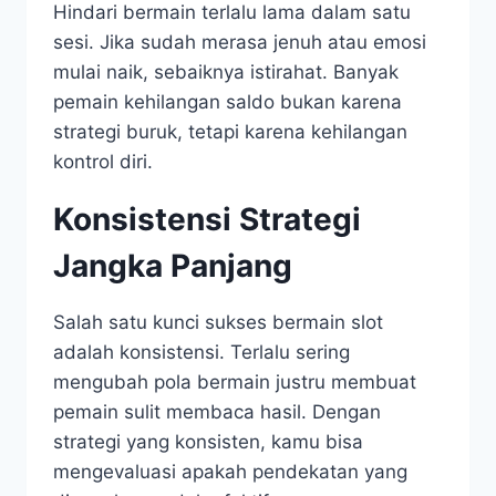
Hindari bermain terlalu lama dalam satu
sesi. Jika sudah merasa jenuh atau emosi
mulai naik, sebaiknya istirahat. Banyak
pemain kehilangan saldo bukan karena
strategi buruk, tetapi karena kehilangan
kontrol diri.
Konsistensi Strategi
Jangka Panjang
Salah satu kunci sukses bermain slot
adalah konsistensi. Terlalu sering
mengubah pola bermain justru membuat
pemain sulit membaca hasil. Dengan
strategi yang konsisten, kamu bisa
mengevaluasi apakah pendekatan yang