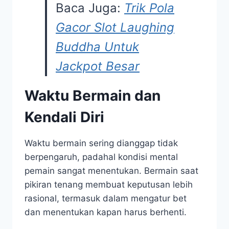
Baca Juga:
Trik Pola
Gacor Slot Laughing
Buddha Untuk
Jackpot Besar
Waktu Bermain dan
Kendali Diri
Waktu bermain sering dianggap tidak
berpengaruh, padahal kondisi mental
pemain sangat menentukan. Bermain saat
pikiran tenang membuat keputusan lebih
rasional, termasuk dalam mengatur bet
dan menentukan kapan harus berhenti.