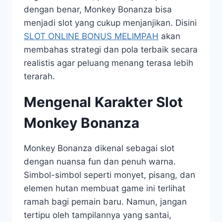
dengan benar, Monkey Bonanza bisa
menjadi slot yang cukup menjanjikan. Disini
SLOT ONLINE BONUS MELIMPAH
akan
membahas strategi dan pola terbaik secara
realistis agar peluang menang terasa lebih
terarah.
Mengenal Karakter Slot
Monkey Bonanza
Monkey Bonanza dikenal sebagai slot
dengan nuansa fun dan penuh warna.
Simbol-simbol seperti monyet, pisang, dan
elemen hutan membuat game ini terlihat
ramah bagi pemain baru. Namun, jangan
tertipu oleh tampilannya yang santai,