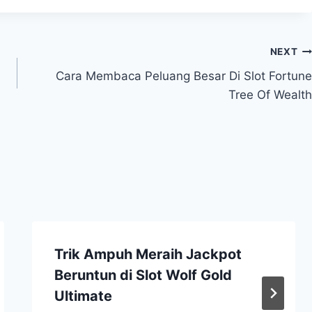
NEXT
Cara Membaca Peluang Besar Di Slot Fortune
Tree Of Wealth
Trik Ampuh Meraih Jackpot
Beruntun di Slot Wolf Gold
Ultimate