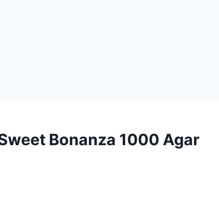
t Sweet Bonanza 1000 Agar