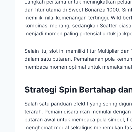
Langkah pertama untuk meningkatkan peluang
dan fitur utama di Sweet Bonanza 1000. Si
memiliki nilai kemenangan tertinggi. Wild b
kombinasi menang, sedangkan Scatter biasan
menjadi momen paling potensial untuk jackpo
Selain itu, slot ini memiliki fitur Multipli
dalam satu putaran. Pemahaman pola kemunc
membaca momen optimal untuk memaksimalk
Strategi Spin Bertahap da
Salah satu panduan efektif yang sering digu
terarah. Pemain disarankan memulai dengan
putaran awal untuk membaca pola simbol, fr
menghemat modal sekaligus menemukan fase 