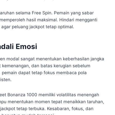
taruhan selama Free Spin. Pemain yang sabar
memperoleh hasil maksimal. Hindari mengganti
 agar peluang jackpot tetap optimal.
dali Emosi
emen modal sangat menentukan keberhasilan jangka
et kemenangan, dan batas kerugian sebelum
ni, pemain dapat tetap fokus membaca pola
isten.
eet Bonanza 1000 memiliki volatilitas menengah
ampu menentukan momen tepat menaikkan taruhan,
ackpot tetap terbuka. Kesabaran, fokus, dan