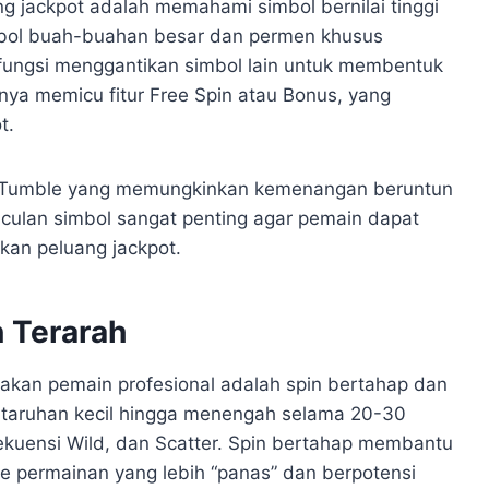
 jackpot adalah memahami simbol bernilai tinggi
mbol buah-buahan besar dan permen khusus
erfungsi menggantikan simbol lain untuk membentuk
ya memicu fitur Free Spin atau Bonus, yang
t.
er dan Tumble yang memungkinkan kemenangan beruntun
ulan simbol sangat penting agar pemain dapat
an peluang jackpot.
n Terarah
nakan pemain profesional adalah spin bertahap dan
 taruhan kecil hingga menengah selama 20-30
ekuensi Wild, dan Scatter. Spin bertahap membantu
permainan yang lebih “panas” dan berpotensi