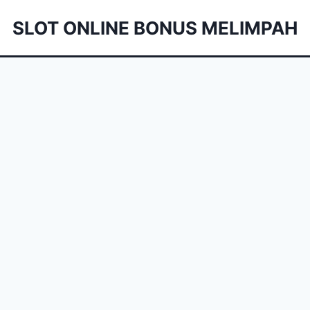
SLOT ONLINE BONUS MELIMPAH