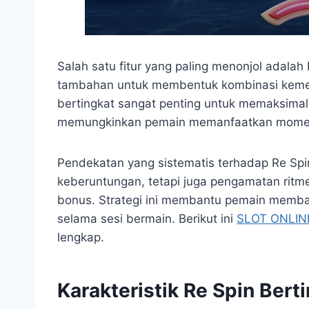
Salah satu fitur yang paling menonjol adala
tambahan untuk membentuk kombinasi kemen
bertingkat sangat penting untuk memaksimalk
memungkinkan pemain memanfaatkan momentu
Pendekatan yang sistematis terhadap Re Spi
keberuntungan, tetapi juga pengamatan ritme
bonus. Strategi ini membantu pemain memba
selama sesi bermain. Berikut ini
SLOT ONLIN
lengkap.
Karakteristik Re Spin Bert