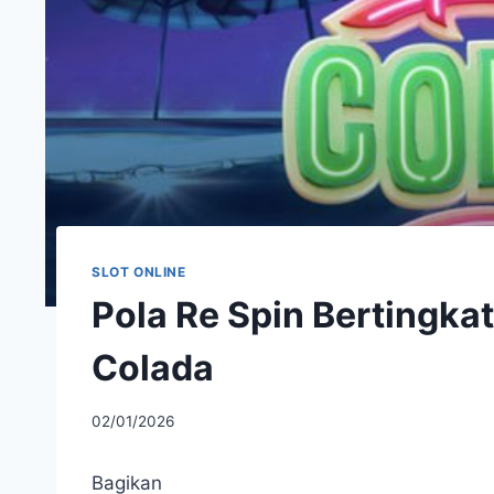
SLOT ONLINE
Pola Re Spin Bertingkat
Colada
02/01/2026
Bagikan