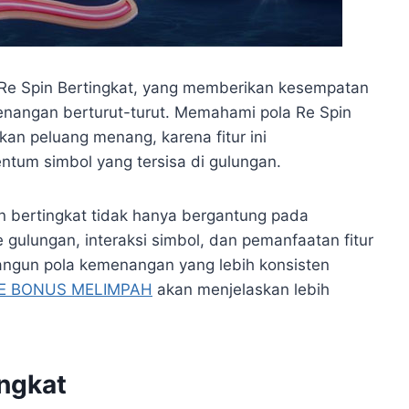
h Re Spin Bertingkat, yang memberikan kesempatan
angan berturut-turut. Memahami pola Re Spin
an peluang menang, karena fitur ini
m simbol yang tersisa di gulungan.
n bertingkat tidak hanya bergantung pada
 gulungan, interaksi simbol, dan pemanfaatan fitur
ngun pola kemenangan yang lebih konsisten
E BONUS MELIMPAH
akan menjelaskan lebih
ingkat