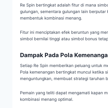
Re Spin bertingkat adalah fitur di mana simb
gulungan, sementara gulungan lain berputa
membentuk kombinasi menang.
Fitur ini menciptakan efek beruntun yang me
simbol bernilai tinggi atau simbol bonus tet
Dampak Pada Pola Kemenanga
Setiap Re Spin memberikan peluang untuk 
Pola kemenangan bertingkat muncul ketika 
menguntungkan, membuat strategi taruhan b
Pemain yang teliti dapat mengamati kapan m
kombinasi menang optimal.