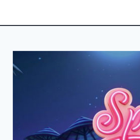
Skip
to
content