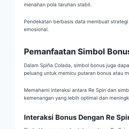
menahan pola taruhan stabil.
Pendekatan berbasis data membuat strategi l
emosional.
Pemanfaatan Simbol Bonu
Dalam Spiña Colada, simbol bonus juga dap
peluang untuk memicu putaran bonus atau mu
Memahami interaksi antara Re Spin dan si
kemenangan yang lebih optimal dan meningka
Interaksi Bonus Dengan Re Spi