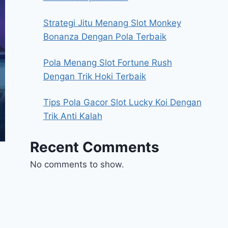
Strategi Jitu Menang Slot Monkey
Bonanza Dengan Pola Terbaik
Pola Menang Slot Fortune Rush
Dengan Trik Hoki Terbaik
Tips Pola Gacor Slot Lucky Koi Dengan
Trik Anti Kalah
Recent Comments
No comments to show.