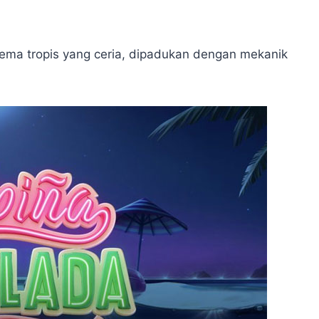
tema tropis yang ceria, dipadukan dengan mekanik