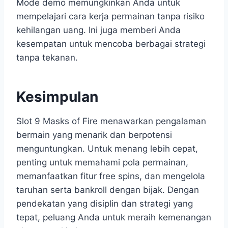
Mode demo memungkinkan Anda untuk
mempelajari cara kerja permainan tanpa risiko
kehilangan uang. Ini juga memberi Anda
kesempatan untuk mencoba berbagai strategi
tanpa tekanan.
Kesimpulan
Slot 9 Masks of Fire menawarkan pengalaman
bermain yang menarik dan berpotensi
menguntungkan. Untuk menang lebih cepat,
penting untuk memahami pola permainan,
memanfaatkan fitur free spins, dan mengelola
taruhan serta bankroll dengan bijak. Dengan
pendekatan yang disiplin dan strategi yang
tepat, peluang Anda untuk meraih kemenangan