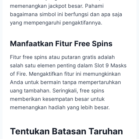
memenangkan jackpot besar. Pahami
bagaimana simbol ini berfungsi dan apa saja
yang mempengaruhi pengaktifannya.
Manfaatkan Fitur Free Spins
Fitur free spins atau putaran gratis adalah
salah satu elemen penting dalam Slot 9 Masks
of Fire. Mengaktifkan fitur ini memungkinkan
Anda untuk bermain tanpa mempertaruhkan
uang tambahan. Seringkali, free spins
memberikan kesempatan besar untuk
memenangkan hadiah yang lebih besar.
Tentukan Batasan Taruhan