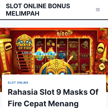
Skip
SLOT ONLINE BONUS
to
MELIMPAH
content
SLOT ONLINE
Rahasia Slot 9 Masks Of
Fire Cepat Menang