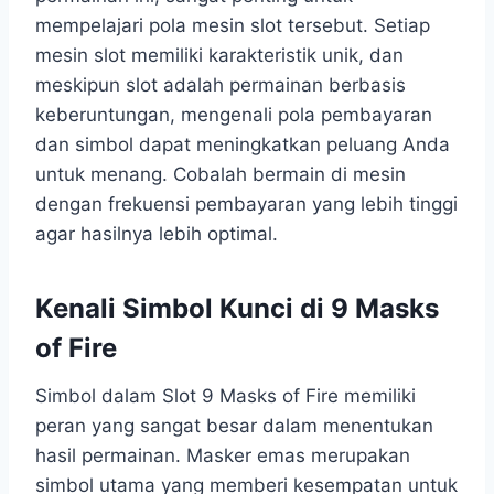
mempelajari pola mesin slot tersebut. Setiap
mesin slot memiliki karakteristik unik, dan
meskipun slot adalah permainan berbasis
keberuntungan, mengenali pola pembayaran
dan simbol dapat meningkatkan peluang Anda
untuk menang. Cobalah bermain di mesin
dengan frekuensi pembayaran yang lebih tinggi
agar hasilnya lebih optimal.
Kenali Simbol Kunci di 9 Masks
of Fire
Simbol dalam Slot 9 Masks of Fire memiliki
peran yang sangat besar dalam menentukan
hasil permainan. Masker emas merupakan
simbol utama yang memberi kesempatan untuk