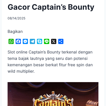
Gacor Captain’s Bounty
08/14/2025
Bagikan
W
F
M
T
S
L
X
S
h
a
e
e
k
i
h
a
c
s
l
y
n
a
Slot online Captain’s Bounty terkenal dengan
t
e
s
e
p
e
r
tema bajak lautnya yang seru dan potensi
s
b
e
g
e
e
kemenangan besar berkat fitur free spin dan
A
o
n
r
wild multiplier.
p
o
g
a
p
k
e
m
r