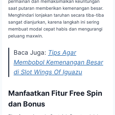
permainan dan memaksimalkan keuntungan
saat putaran memberikan kemenangan besar.
Menghindari lonjakan taruhan secara tiba-tiba
sangat dianjurkan, karena langkah ini sering
membuat modal cepat habis dan mengurangi
peluang maxwin.
Baca Juga:
Tips Agar
Membobol Kemenangan Besar
di Slot Wings Of Iguazu
Manfaatkan Fitur Free Spin
dan Bonus