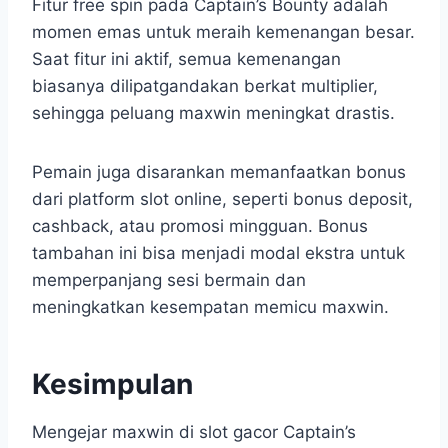
Fitur free spin pada Captain’s Bounty adalah
momen emas untuk meraih kemenangan besar.
Saat fitur ini aktif, semua kemenangan
biasanya dilipatgandakan berkat multiplier,
sehingga peluang maxwin meningkat drastis.
Pemain juga disarankan memanfaatkan bonus
dari platform slot online, seperti bonus deposit,
cashback, atau promosi mingguan. Bonus
tambahan ini bisa menjadi modal ekstra untuk
memperpanjang sesi bermain dan
meningkatkan kesempatan memicu maxwin.
Kesimpulan
Mengejar maxwin di slot gacor Captain’s