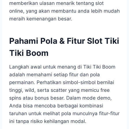
memberikan ulasan menarik tentang slot
online, yang akan membantu anda lebih mudah
meraih kemenangan besar.
Pahami Pola & Fitur Slot Tiki
Tiki Boom
Langkah awal untuk menang di Tiki Tiki Boom
adalah memahami setiap fitur dan pola
permainan. Perhatikan simbol-simbol bernilai
tinggi, wild, serta scatter yang memicu free
spins atau bonus besar. Dalam mode demo,
Anda bisa mencoba berbagai kombinasi
taruhan untuk melihat pola munculnya fitur-fitur
ini tanpa risiko kehilangan modal.