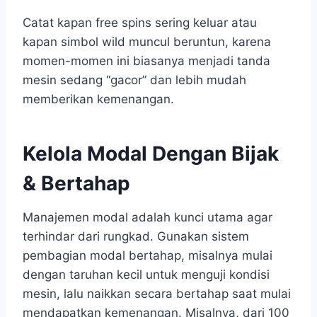
Catat kapan free spins sering keluar atau
kapan simbol wild muncul beruntun, karena
momen-momen ini biasanya menjadi tanda
mesin sedang “gacor” dan lebih mudah
memberikan kemenangan.
Kelola Modal Dengan Bijak
& Bertahap
Manajemen modal adalah kunci utama agar
terhindar dari rungkad. Gunakan sistem
pembagian modal bertahap, misalnya mulai
dengan taruhan kecil untuk menguji kondisi
mesin, lalu naikkan secara bertahap saat mulai
mendapatkan kemenangan. Misalnya, dari 100