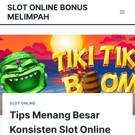
Skip
SLOT ONLINE BONUS
to
MELIMPAH
content
SLOT ONLINE
Tips Menang Besar
Konsisten Slot Online