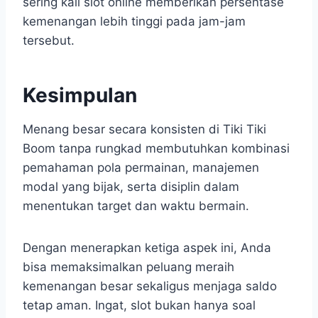
sering kali slot online memberikan persentase
kemenangan lebih tinggi pada jam-jam
tersebut.
Kesimpulan
Menang besar secara konsisten di Tiki Tiki
Boom tanpa rungkad membutuhkan kombinasi
pemahaman pola permainan, manajemen
modal yang bijak, serta disiplin dalam
menentukan target dan waktu bermain.
Dengan menerapkan ketiga aspek ini, Anda
bisa memaksimalkan peluang meraih
kemenangan besar sekaligus menjaga saldo
tetap aman. Ingat, slot bukan hanya soal