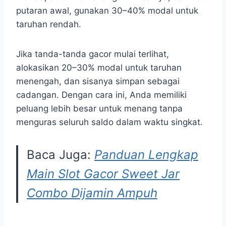
putaran awal, gunakan 30–40% modal untuk
taruhan rendah.
Jika tanda-tanda gacor mulai terlihat,
alokasikan 20–30% modal untuk taruhan
menengah, dan sisanya simpan sebagai
cadangan. Dengan cara ini, Anda memiliki
peluang lebih besar untuk menang tanpa
menguras seluruh saldo dalam waktu singkat.
Baca Juga:
Panduan Lengkap
Main Slot Gacor Sweet Jar
Combo Dijamin Ampuh