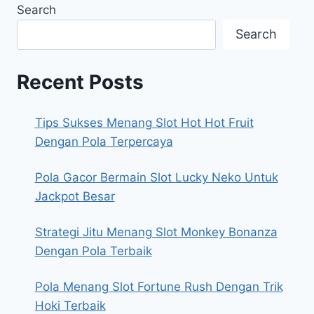
Search
Search
Recent Posts
Tips Sukses Menang Slot Hot Hot Fruit
Dengan Pola Terpercaya
Pola Gacor Bermain Slot Lucky Neko Untuk
Jackpot Besar
Strategi Jitu Menang Slot Monkey Bonanza
Dengan Pola Terbaik
Pola Menang Slot Fortune Rush Dengan Trik
Hoki Terbaik