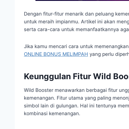
Dengan fitur-fitur menarik dan peluang keme
untuk meraih impianmu. Artikel ini akan men
serta cara-cara untuk memanfaatkannya aga
Jika kamu mencari cara untuk memenangkan 
ONLINE BONUS MELIMPAH
yang perlu diperh
Keunggulan Fitur Wild Boo
Wild Booster menawarkan berbagai fitur u
kemenangan. Fitur utama yang paling menonj
simbol lain di gulungan. Hal ini tentunya m
kombinasi kemenangan.