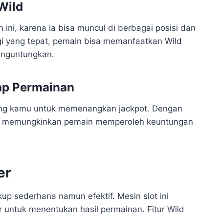
Wild
ini, karena ia bisa muncul di berbagai posisi dan
gi yang tepat, pemain bisa memanfaatkan Wild
enguntungkan.
ap Permainan
ang kamu untuk memenangkan jackpot. Dengan
 dan memungkinkan pemain memperoleh keuntungan
er
kup sederhana namun efektif. Mesin slot ini
untuk menentukan hasil permainan. Fitur Wild