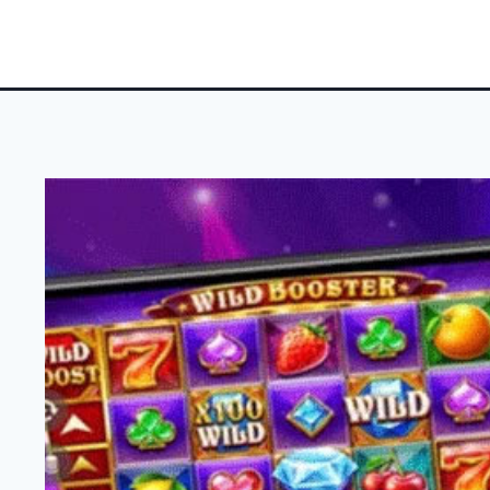
Skip
to
content