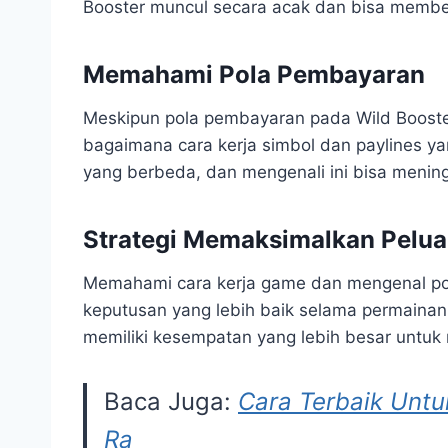
Booster muncul secara acak dan bisa memb
Memahami Pola Pembayaran
Meskipun pola pembayaran pada Wild Booster
bagaimana cara kerja simbol dan paylines ya
yang berbeda, dan mengenali ini bisa meni
Strategi Memaksimalkan Pelu
Memahami cara kerja game dan mengenal 
keputusan yang lebih baik selama permainan.
memiliki kesempatan yang lebih besar untu
Baca Juga:
Cara Terbaik Untu
Ra