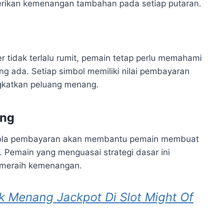
erikan kemenangan tambahan pada setiap putaran.
 tidak terlalu rumit, pemain tetap perlu memahami
ng ada. Setiap simbol memiliki nilai pembayaran
ngkatkan peluang menang.
ang
pola pembayaran akan membantu pemain membuat
 Pemain yang menguasai strategi dasar ini
k meraih kemenangan.
k Menang Jackpot Di Slot Might Of