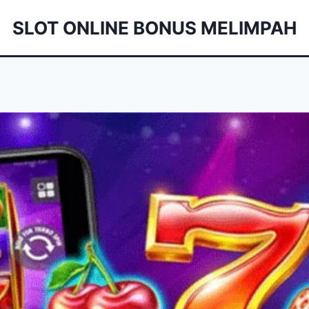
SLOT ONLINE BONUS MELIMPAH