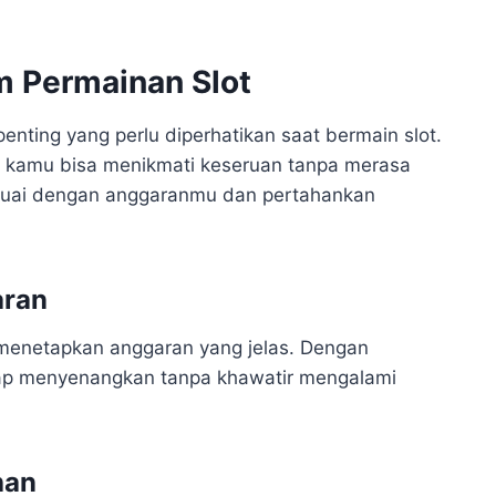
 Permainan Slot
nting yang perlu diperhatikan saat bermain slot.
 kamu bisa menikmati keseruan tanpa merasa
esuai dengan anggaranmu dan pertahankan
aran
menetapkan anggaran yang jelas. Dengan
tap menyenangkan tanpa khawatir mengalami
han