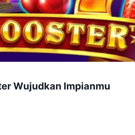
ster Wujudkan Impianmu