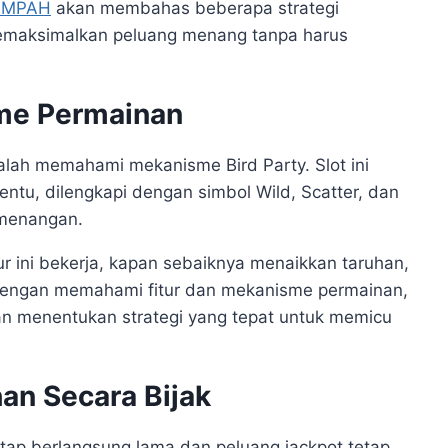
IMPAH
akan membahas beberapa strategi
maksimalkan peluang menang tanpa harus
sme Permainan
lah memahami mekanisme Bird Party. Slot ini
entu, dilengkapi dengan simbol Wild, Scatter, dan
emenangan.
ur ini bekerja, kapan sebaiknya menaikkan taruhan,
engan memahami fitur dan mekanisme permainan,
n menentukan strategi yang tepat untuk memicu
an Secara Bijak
tap berlangsung lama dan peluang jackpot tetap