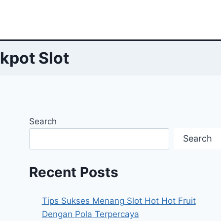
kpot Slot
Search
Search
Recent Posts
Tips Sukses Menang Slot Hot Hot Fruit
Dengan Pola Terpercaya