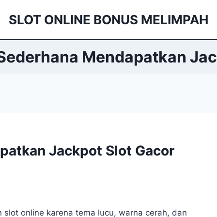
SLOT ONLINE BONUS MELIMPAH
 Sederhana Mendapatkan Jac
patkan Jackpot Slot Gacor
n slot online karena tema lucu, warna cerah, dan