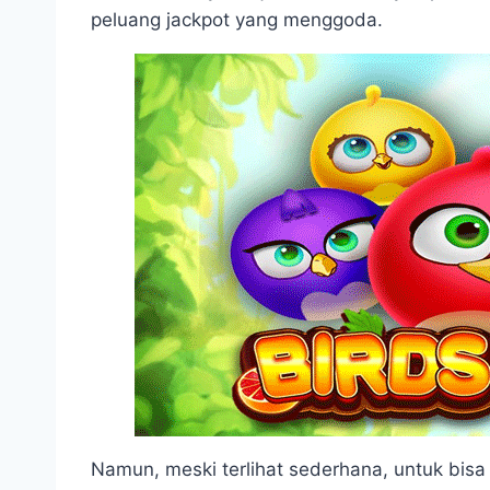
peluang jackpot yang menggoda.
Namun, meski terlihat sederhana, untuk bisa 