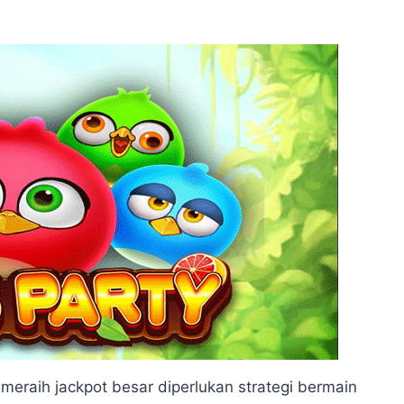
meraih jackpot besar diperlukan strategi bermain