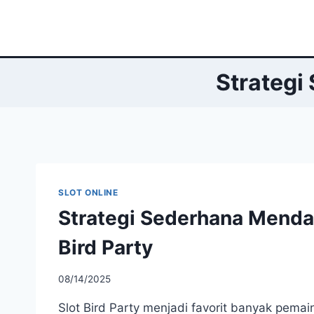
Skip
to
content
Strategi
SLOT ONLINE
Strategi Sederhana Menda
Bird Party
08/14/2025
Slot Bird Party menjadi favorit banyak pemai