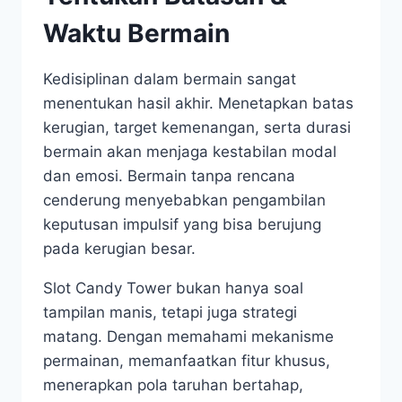
Waktu Bermain
Kedisiplinan dalam bermain sangat
menentukan hasil akhir. Menetapkan batas
kerugian, target kemenangan, serta durasi
bermain akan menjaga kestabilan modal
dan emosi. Bermain tanpa rencana
cenderung menyebabkan pengambilan
keputusan impulsif yang bisa berujung
pada kerugian besar.
Slot Candy Tower bukan hanya soal
tampilan manis, tetapi juga strategi
matang. Dengan memahami mekanisme
permainan, memanfaatkan fitur khusus,
menerapkan pola taruhan bertahap,