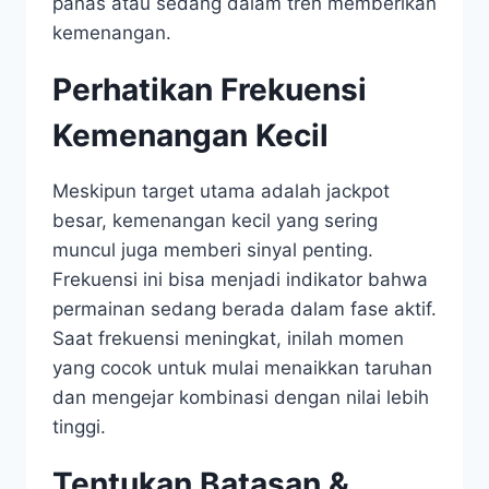
panas atau sedang dalam tren memberikan
kemenangan.
Perhatikan Frekuensi
Kemenangan Kecil
Meskipun target utama adalah jackpot
besar, kemenangan kecil yang sering
muncul juga memberi sinyal penting.
Frekuensi ini bisa menjadi indikator bahwa
permainan sedang berada dalam fase aktif.
Saat frekuensi meningkat, inilah momen
yang cocok untuk mulai menaikkan taruhan
dan mengejar kombinasi dengan nilai lebih
tinggi.
Tentukan Batasan &