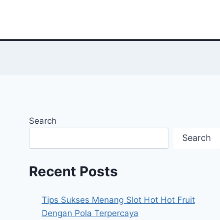
Search
Search
Recent Posts
Tips Sukses Menang Slot Hot Hot Fruit
Dengan Pola Terpercaya