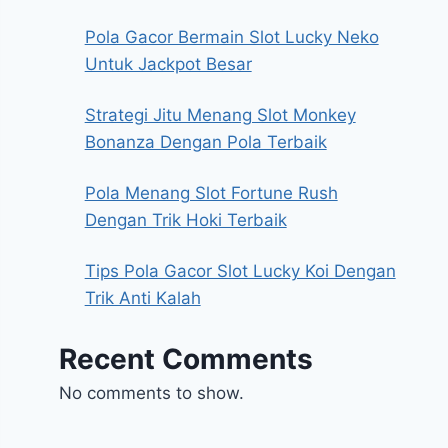
Pola Gacor Bermain Slot Lucky Neko
Untuk Jackpot Besar
Strategi Jitu Menang Slot Monkey
Bonanza Dengan Pola Terbaik
Pola Menang Slot Fortune Rush
Dengan Trik Hoki Terbaik
Tips Pola Gacor Slot Lucky Koi Dengan
Trik Anti Kalah
Recent Comments
No comments to show.