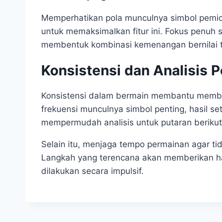
Memperhatikan pola munculnya simbol pemi
untuk memaksimalkan fitur ini. Fokus penuh 
membentuk kombinasi kemenangan bernilai t
Konsistensi dan Analisis
Konsistensi dalam bermain membantu memban
frekuensi munculnya simbol penting, hasil s
mempermudah analisis untuk putaran berikut
Selain itu, menjaga tempo permainan agar ti
Langkah yang terencana akan memberikan has
dilakukan secara impulsif.