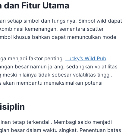
 dan Fitur Utama
i setiap simbol dan fungsinya. Simbol wild dapat
kombinasi kemenangan, sementara scatter
 simbol khusus bahkan dapat memunculkan mode
uga menjadi faktor penting.
Lucky’s Wild Pub
ngan besar namun jarang, sedangkan volatilitas
ski nilainya tidak sebesar volatilitas tinggi.
itas akan membantu memaksimalkan potensi
siplin
inan tetap terkendali. Membagi saldo menjadi
gian besar dalam waktu singkat. Penentuan batas