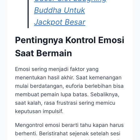
Buddha Untuk
Jackpot Besar
Pentingnya Kontrol Emosi
Saat Bermain
Emosi sering menjadi faktor yang
menentukan hasil akhir. Saat kemenangan
mulai berdatangan, euforia berlebihan bisa
membuat pemain lupa batas. Sebaliknya,
saat kalah, rasa frustrasi sering memicu
keputusan impulsif.
Mengontrol emosi berarti tahu kapan harus
berhenti. Beristirahat sejenak setelah sesi