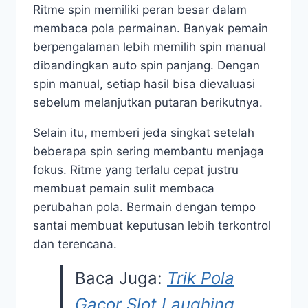
Ritme spin memiliki peran besar dalam
membaca pola permainan. Banyak pemain
berpengalaman lebih memilih spin manual
dibandingkan auto spin panjang. Dengan
spin manual, setiap hasil bisa dievaluasi
sebelum melanjutkan putaran berikutnya.
Selain itu, memberi jeda singkat setelah
beberapa spin sering membantu menjaga
fokus. Ritme yang terlalu cepat justru
membuat pemain sulit membaca
perubahan pola. Bermain dengan tempo
santai membuat keputusan lebih terkontrol
dan terencana.
Baca Juga:
Trik Pola
Gacor Slot Laughing