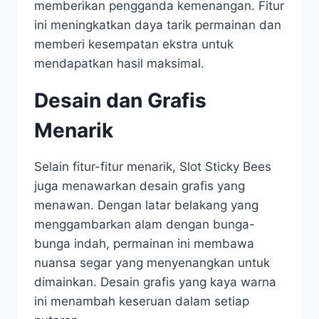
memberikan pengganda kemenangan. Fitur
ini meningkatkan daya tarik permainan dan
memberi kesempatan ekstra untuk
mendapatkan hasil maksimal.
Desain dan Grafis
Menarik
Selain fitur-fitur menarik, Slot Sticky Bees
juga menawarkan desain grafis yang
menawan. Dengan latar belakang yang
menggambarkan alam dengan bunga-
bunga indah, permainan ini membawa
nuansa segar yang menyenangkan untuk
dimainkan. Desain grafis yang kaya warna
ini menambah keseruan dalam setiap