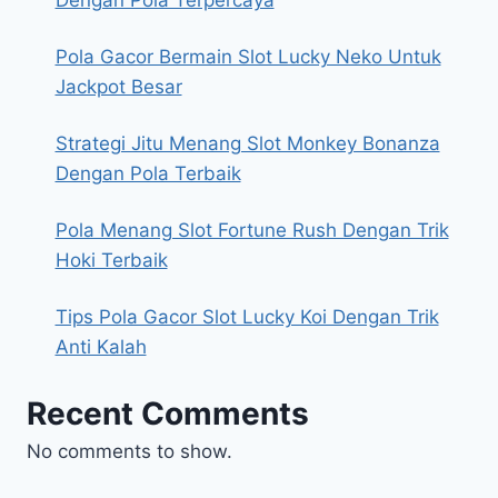
Pola Gacor Bermain Slot Lucky Neko Untuk
Jackpot Besar
Strategi Jitu Menang Slot Monkey Bonanza
Dengan Pola Terbaik
Pola Menang Slot Fortune Rush Dengan Trik
Hoki Terbaik
Tips Pola Gacor Slot Lucky Koi Dengan Trik
Anti Kalah
Recent Comments
No comments to show.