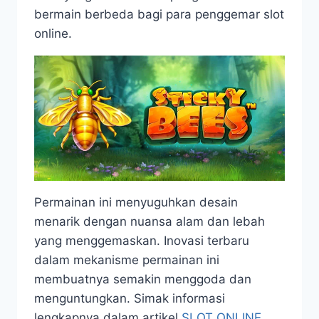
bermain berbeda bagi para penggemar slot
online.
Permainan ini menyuguhkan desain
menarik dengan nuansa alam dan lebah
yang menggemaskan. Inovasi terbaru
dalam mekanisme permainan ini
membuatnya semakin menggoda dan
menguntungkan. Simak informasi
lengkapnya dalam artikel
SLOT ONLINE