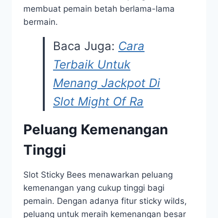
membuat pemain betah berlama-lama
bermain.
Baca Juga:
Cara
Terbaik Untuk
Menang Jackpot Di
Slot Might Of Ra
Peluang Kemenangan
Tinggi
Slot Sticky Bees menawarkan peluang
kemenangan yang cukup tinggi bagi
pemain. Dengan adanya fitur sticky wilds,
peluang untuk meraih kemenangan besar