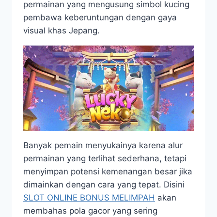
permainan yang mengusung simbol kucing
pembawa keberuntungan dengan gaya
visual khas Jepang.
Banyak pemain menyukainya karena alur
permainan yang terlihat sederhana, tetapi
menyimpan potensi kemenangan besar jika
dimainkan dengan cara yang tepat. Disini
SLOT ONLINE BONUS MELIMPAH
akan
membahas pola gacor yang sering