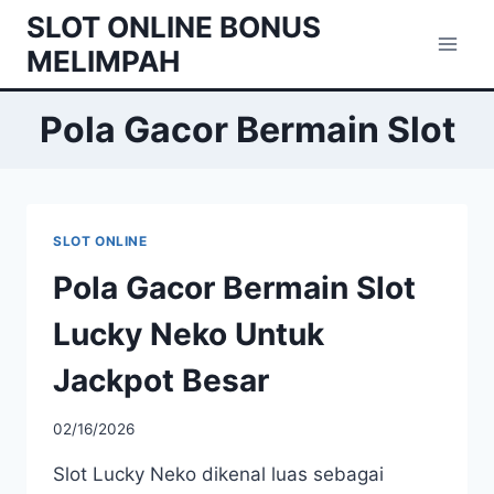
Skip
SLOT ONLINE BONUS
to
MELIMPAH
content
Pola Gacor Bermain Slot
SLOT ONLINE
Pola Gacor Bermain Slot
Lucky Neko Untuk
Jackpot Besar
02/16/2026
Slot Lucky Neko dikenal luas sebagai