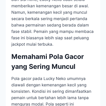
memberikan kemenangan besar di awal.
Namun, kemenangan kecil yang muncul
secara berkala sering menjadi pertanda
bahwa permainan sedang berada dalam
fase stabil. Pemain yang mampu membaca
fase ini biasanya lebih siap saat peluang
jackpot mulai terbuka.
Memahami Pola Gacor
yang Sering Muncul
Pola gacor pada Lucky Neko umumnya
diawali dengan kemenangan kecil yang
konsisten. Kondisi ini sering dimanfaatkan
pemain untuk bertahan lebih lama tanpa
menguras modal. Pola seperti ini