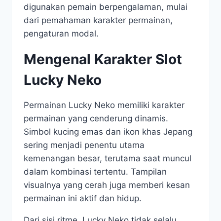
digunakan pemain berpengalaman, mulai
dari pemahaman karakter permainan,
pengaturan modal.
Mengenal Karakter Slot
Lucky Neko
Permainan Lucky Neko memiliki karakter
permainan yang cenderung dinamis.
Simbol kucing emas dan ikon khas Jepang
sering menjadi penentu utama
kemenangan besar, terutama saat muncul
dalam kombinasi tertentu. Tampilan
visualnya yang cerah juga memberi kesan
permainan ini aktif dan hidup.
Dari sisi ritme, Lucky Neko tidak selalu