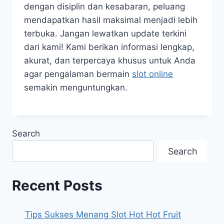
dengan disiplin dan kesabaran, peluang
mendapatkan hasil maksimal menjadi lebih
terbuka. Jangan lewatkan update terkini
dari kami! Kami berikan informasi lengkap,
akurat, dan terpercaya khusus untuk Anda
agar pengalaman bermain
slot online
semakin menguntungkan.
Search
Search
Recent Posts
Tips Sukses Menang Slot Hot Hot Fruit