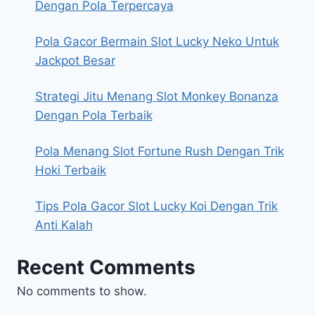
Dengan Pola Terpercaya
Pola Gacor Bermain Slot Lucky Neko Untuk
Jackpot Besar
Strategi Jitu Menang Slot Monkey Bonanza
Dengan Pola Terbaik
Pola Menang Slot Fortune Rush Dengan Trik
Hoki Terbaik
Tips Pola Gacor Slot Lucky Koi Dengan Trik
Anti Kalah
Recent Comments
No comments to show.