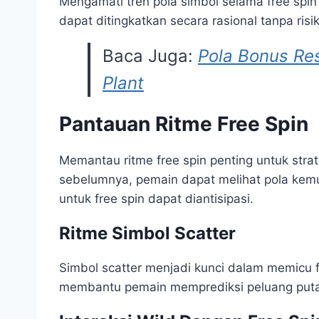
Mengamati tren pola simbol selama free sp
dapat ditingkatkan secara rasional tanpa risi
Baca Juga:
Pola Bonus Res
Plant
Pantauan Ritme Free Spin
Memantau ritme free spin penting untuk stra
sebelumnya, pemain dapat melihat pola kemu
untuk free spin dapat diantisipasi.
Ritme Simbol Scatter
Simbol scatter menjadi kunci dalam memicu f
membantu pemain memprediksi peluang putar