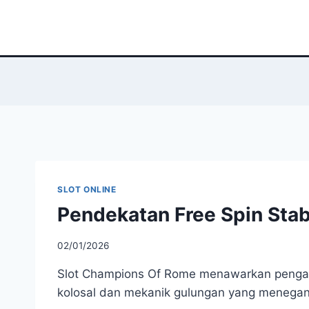
Skip
to
content
SLOT ONLINE
Pendekatan Free Spin Stab
02/01/2026
Slot Champions Of Rome menawarkan pengal
kolosal dan mekanik gulungan yang menega