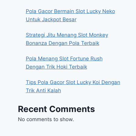
Pola Gacor Bermain Slot Lucky Neko
Untuk Jackpot Besar
Strategi Jitu Menang Slot Monkey
Bonanza Dengan Pola Terbaik
Pola Menang Slot Fortune Rush
Dengan Trik Hoki Terbaik
Tips Pola Gacor Slot Lucky Koi Dengan
Trik Anti Kalah
Recent Comments
No comments to show.