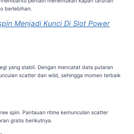
in membantu pemain menentukan kapan taruhan
ko berlebihan.
pin Menjadi Kunci Di Slot Power
tegi yang stabil. Dengan mencatat data putaran
nculan scatter dan wild, sehingga momen terbaik
ree spin. Pantauan ritme kemunculan scatter
an gratis berikutnya.