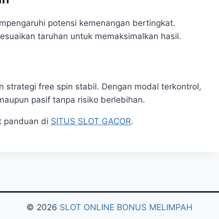
empengaruhi potensi kemenangan bertingkat.
esuaikan taruhan untuk memaksimalkan hasil.
trategi free spin stabil. Dengan modal terkontrol,
aupun pasif tanpa risiko berlebihan.
at panduan di
SITUS SLOT GACOR
.
© 2026
SLOT ONLINE BONUS MELIMPAH