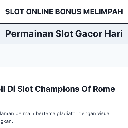
SLOT ONLINE BONUS MELIMPAH
Permainan Slot Gacor Hari
il Di Slot Champions Of Rome
aman bermain bertema gladiator dengan visual
ngkan.