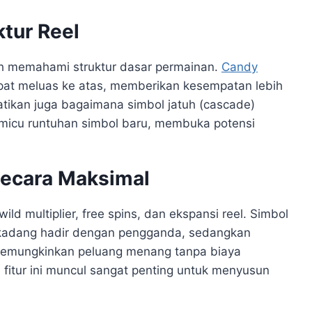
tur Reel
h memahami struktur dasar permainan.
Candy
apat meluas ke atas, memberikan kesempatan lebih
atikan juga bagaimana simbol jatuh (cascade)
micu runtuhan simbol baru, membuka potensi
Secara Maksimal
ild multiplier, free spins, dan ekspansi reel. Simbol
erkadang hadir dengan pengganda, sedangkan
memungkinkan peluang menang tanpa biaya
tur ini muncul sangat penting untuk menyusun