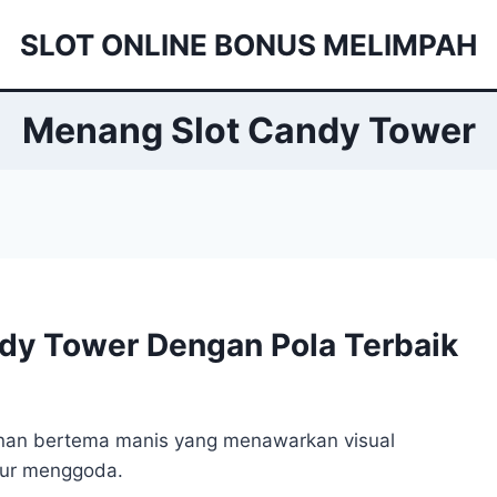
SLOT ONLINE BONUS MELIMPAH
Menang Slot Candy Tower
ndy Tower Dengan Pola Terbaik
inan bertema manis yang menawarkan visual
tur menggoda.