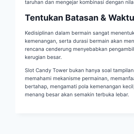
taruhan dan mengejar kombinasi dengan nilai 
Tentukan Batasan & Wakt
Kedisiplinan dalam bermain sangat menentuka
kemenangan, serta durasi bermain akan men
rencana cenderung menyebabkan pengambilan
kerugian besar.
Slot Candy Tower bukan hanya soal tampilan 
memahami mekanisme permainan, memanfaatk
bertahap, mengamati pola kemenangan kecil, 
menang besar akan semakin terbuka lebar.