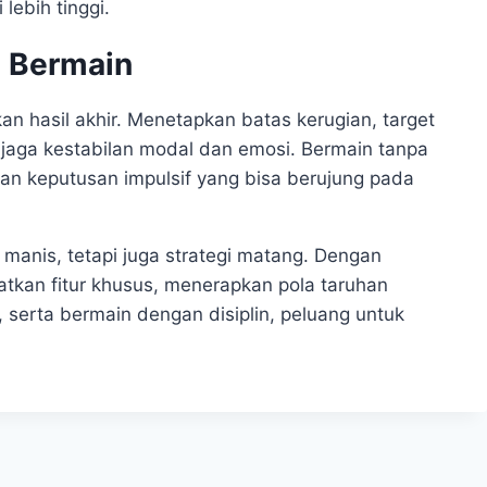
lebih tinggi.
u Bermain
n hasil akhir. Menetapkan batas kerugian, target
jaga kestabilan modal dan emosi. Bermain tanpa
 keputusan impulsif yang bisa berujung pada
manis, tetapi juga strategi matang. Dengan
an fitur khusus, menerapkan pola taruhan
serta bermain dengan disiplin, peluang untuk