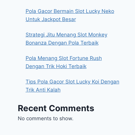
Pola Gacor Bermain Slot Lucky Neko
Untuk Jackpot Besar
Strategi Jitu Menang Slot Monkey
Bonanza Dengan Pola Terbaik
Pola Menang Slot Fortune Rush
Dengan Trik Hoki Terbaik
Tips Pola Gacor Slot Lucky Koi Dengan
Trik Anti Kalah
Recent Comments
No comments to show.