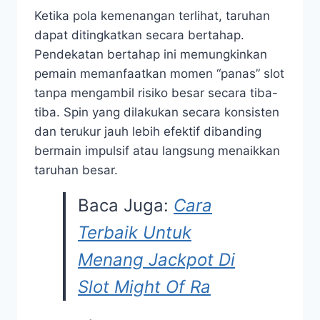
Ketika pola kemenangan terlihat, taruhan
dapat ditingkatkan secara bertahap.
Pendekatan bertahap ini memungkinkan
pemain memanfaatkan momen “panas” slot
tanpa mengambil risiko besar secara tiba-
tiba. Spin yang dilakukan secara konsisten
dan terukur jauh lebih efektif dibanding
bermain impulsif atau langsung menaikkan
taruhan besar.
Baca Juga:
Cara
Terbaik Untuk
Menang Jackpot Di
Slot Might Of Ra