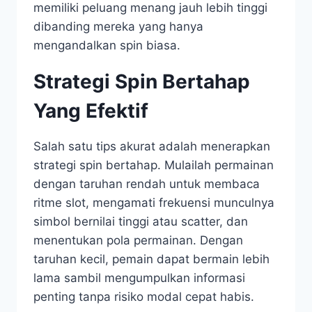
memiliki peluang menang jauh lebih tinggi
dibanding mereka yang hanya
mengandalkan spin biasa.
Strategi Spin Bertahap
Yang Efektif
Salah satu tips akurat adalah menerapkan
strategi spin bertahap. Mulailah permainan
dengan taruhan rendah untuk membaca
ritme slot, mengamati frekuensi munculnya
simbol bernilai tinggi atau scatter, dan
menentukan pola permainan. Dengan
taruhan kecil, pemain dapat bermain lebih
lama sambil mengumpulkan informasi
penting tanpa risiko modal cepat habis.