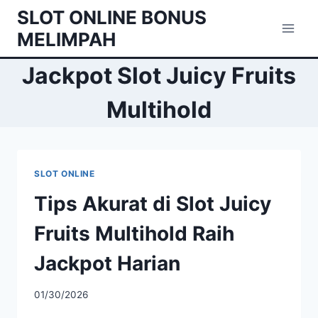
Skip
SLOT ONLINE BONUS
to
MELIMPAH
content
Jackpot Slot Juicy Fruits
Multihold
SLOT ONLINE
Tips Akurat di Slot Juicy
Fruits Multihold Raih
Jackpot Harian
01/30/2026