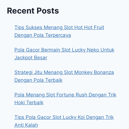
Recent Posts
Tips Sukses Menang Slot Hot Hot Fruit
Dengan Pola Terpercaya
Pola Gacor Bermain Slot Lucky Neko Untuk
Jackpot Besar
Strategi Jitu Menang Slot Monkey Bonanza
Dengan Pola Terbaik
Pola Menang Slot Fortune Rush Dengan Trik
Hoki Terbaik
Tips Pola Gacor Slot Lucky Koi Dengan Trik
Anti Kalah