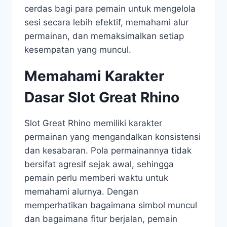
cerdas bagi para pemain untuk mengelola
sesi secara lebih efektif, memahami alur
permainan, dan memaksimalkan setiap
kesempatan yang muncul.
Memahami Karakter
Dasar Slot Great Rhino
Slot Great Rhino memiliki karakter
permainan yang mengandalkan konsistensi
dan kesabaran. Pola permainannya tidak
bersifat agresif sejak awal, sehingga
pemain perlu memberi waktu untuk
memahami alurnya. Dengan
memperhatikan bagaimana simbol muncul
dan bagaimana fitur berjalan, pemain