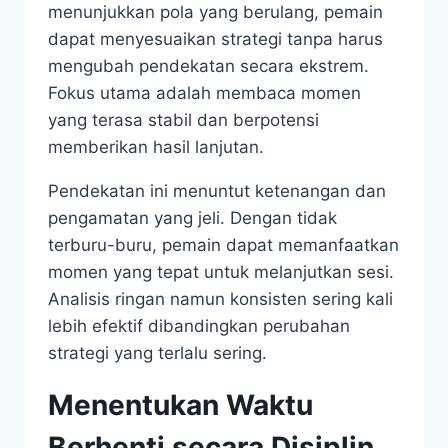
menunjukkan pola yang berulang, pemain
dapat menyesuaikan strategi tanpa harus
mengubah pendekatan secara ekstrem.
Fokus utama adalah membaca momen
yang terasa stabil dan berpotensi
memberikan hasil lanjutan.
Pendekatan ini menuntut ketenangan dan
pengamatan yang jeli. Dengan tidak
terburu-buru, pemain dapat memanfaatkan
momen yang tepat untuk melanjutkan sesi.
Analisis ringan namun konsisten sering kali
lebih efektif dibandingkan perubahan
strategi yang terlalu sering.
Menentukan Waktu
Berhenti secara Disiplin