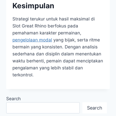
Kesimpulan
Strategi terukur untuk hasil maksimal di
Slot Great Rhino berfokus pada
pemahaman karakter permainan,
pengelolaan modal
yang bijak, serta ritme
bermain yang konsisten. Dengan analisis
sederhana dan disiplin dalam menentukan
waktu berhenti, pemain dapat menciptakan
pengalaman yang lebih stabil dan
terkontrol.
Search
Search