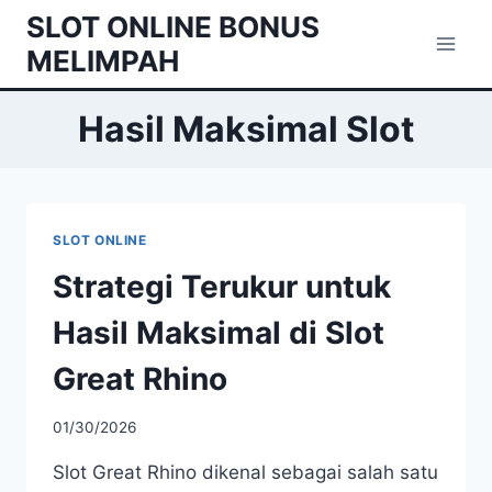
Skip
SLOT ONLINE BONUS
to
MELIMPAH
content
Hasil Maksimal Slot
SLOT ONLINE
Strategi Terukur untuk
Hasil Maksimal di Slot
Great Rhino
01/30/2026
Slot Great Rhino dikenal sebagai salah satu