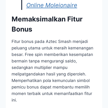
Online Moleionaire
Memaksimalkan Fitur
Bonus
Fitur bonus pada Aztec Smash menjadi
peluang utama untuk meraih kemenangan
besar. Free spin memberikan kesempatan
bermain tanpa mengurangi saldo,
sedangkan multiplier mampu
melipatgandakan hasil yang diperoleh.
Memperhatikan pola kemunculan simbol
pemicu bonus dapat membantu memilih
momen terbaik untuk memanfaatkan fitur
ini.