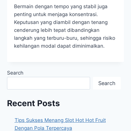
Bermain dengan tempo yang stabil juga
penting untuk menjaga konsentrasi.
Keputusan yang diambil dengan tenang
cenderung lebih tepat dibandingkan
langkah yang terburu-buru, sehingga risiko
kehilangan modal dapat diminimalkan.
Search
Search
Recent Posts
Tips Sukses Menang Slot Hot Hot Fruit
Dengan Pola Terpercaya