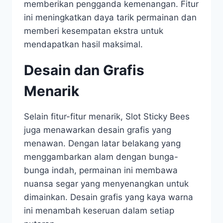
memberikan pengganda kemenangan. Fitur
ini meningkatkan daya tarik permainan dan
memberi kesempatan ekstra untuk
mendapatkan hasil maksimal.
Desain dan Grafis
Menarik
Selain fitur-fitur menarik, Slot Sticky Bees
juga menawarkan desain grafis yang
menawan. Dengan latar belakang yang
menggambarkan alam dengan bunga-
bunga indah, permainan ini membawa
nuansa segar yang menyenangkan untuk
dimainkan. Desain grafis yang kaya warna
ini menambah keseruan dalam setiap