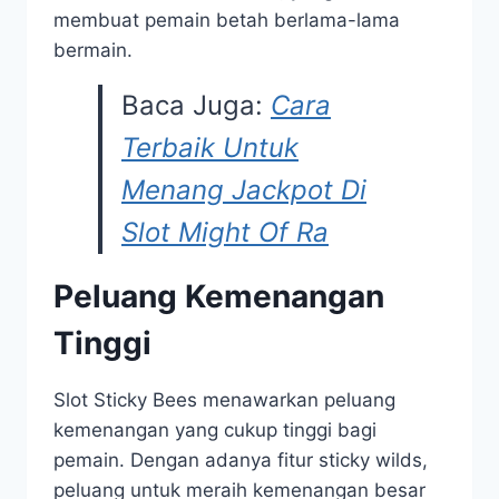
membuat pemain betah berlama-lama
bermain.
Baca Juga:
Cara
Terbaik Untuk
Menang Jackpot Di
Slot Might Of Ra
Peluang Kemenangan
Tinggi
Slot Sticky Bees menawarkan peluang
kemenangan yang cukup tinggi bagi
pemain. Dengan adanya fitur sticky wilds,
peluang untuk meraih kemenangan besar