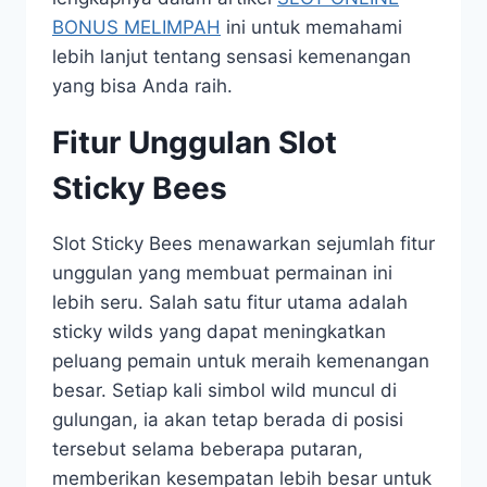
BONUS MELIMPAH
ini untuk memahami
lebih lanjut tentang sensasi kemenangan
yang bisa Anda raih.
Fitur Unggulan Slot
Sticky Bees
Slot Sticky Bees menawarkan sejumlah fitur
unggulan yang membuat permainan ini
lebih seru. Salah satu fitur utama adalah
sticky wilds yang dapat meningkatkan
peluang pemain untuk meraih kemenangan
besar. Setiap kali simbol wild muncul di
gulungan, ia akan tetap berada di posisi
tersebut selama beberapa putaran,
memberikan kesempatan lebih besar untuk