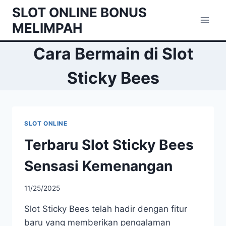
Skip
SLOT ONLINE BONUS
to
MELIMPAH
content
Cara Bermain di Slot
Sticky Bees
SLOT ONLINE
Terbaru Slot Sticky Bees
Sensasi Kemenangan
11/25/2025
Slot Sticky Bees telah hadir dengan fitur
baru yang memberikan pengalaman