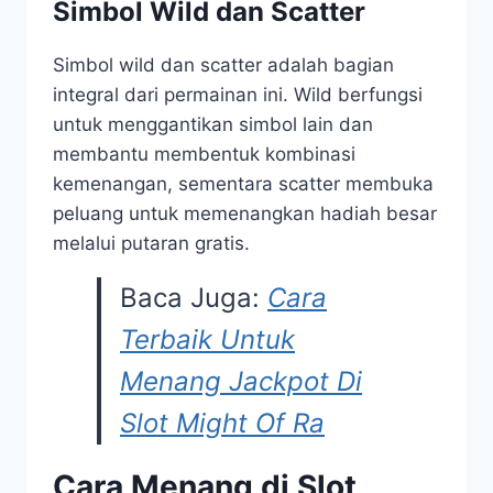
Simbol Wild dan Scatter
Simbol wild dan scatter adalah bagian
integral dari permainan ini. Wild berfungsi
untuk menggantikan simbol lain dan
membantu membentuk kombinasi
kemenangan, sementara scatter membuka
peluang untuk memenangkan hadiah besar
melalui putaran gratis.
Baca Juga:
Cara
Terbaik Untuk
Menang Jackpot Di
Slot Might Of Ra
Cara Menang di Slot