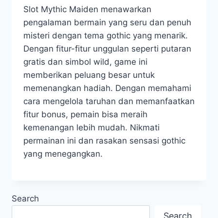
Slot Mythic Maiden menawarkan
pengalaman bermain yang seru dan penuh
misteri dengan tema gothic yang menarik.
Dengan fitur-fitur unggulan seperti putaran
gratis dan simbol wild, game ini
memberikan peluang besar untuk
memenangkan hadiah. Dengan memahami
cara mengelola taruhan dan memanfaatkan
fitur bonus, pemain bisa meraih
kemenangan lebih mudah. Nikmati
permainan ini dan rasakan sensasi gothic
yang menegangkan.
Search
Search