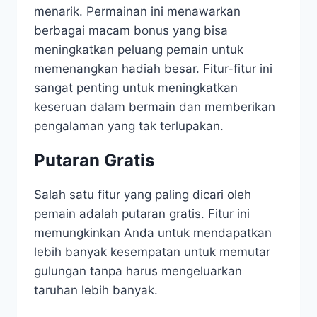
menarik. Permainan ini menawarkan
berbagai macam bonus yang bisa
meningkatkan peluang pemain untuk
memenangkan hadiah besar. Fitur-fitur ini
sangat penting untuk meningkatkan
keseruan dalam bermain dan memberikan
pengalaman yang tak terlupakan.
Putaran Gratis
Salah satu fitur yang paling dicari oleh
pemain adalah putaran gratis. Fitur ini
memungkinkan Anda untuk mendapatkan
lebih banyak kesempatan untuk memutar
gulungan tanpa harus mengeluarkan
taruhan lebih banyak.