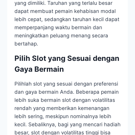
yang dimiliki. Taruhan yang terlalu besar
dapat membuat pemain kehabisan modal
lebih cepat, sedangkan taruhan kecil dapat
memperpanjang waktu bermain dan
meningkatkan peluang menang secara
bertahap.
Pilih Slot yang Sesuai dengan
Gaya Bermain
Pilihlah slot yang sesuai dengan preferensi
dan gaya bermain Anda. Beberapa pemain
lebih suka bermain slot dengan volatilitas
rendah yang memberikan kemenangan
lebih sering, meskipun nominalnya lebih
kecil. Sebaliknya, bagi yang mencari hadiah
besar, slot dengan volatilitas tinggi bisa