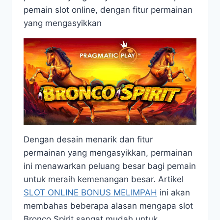
pemain slot online, dengan fitur permainan
yang mengasyikkan
Dengan desain menarik dan fitur
permainan yang mengasyikkan, permainan
ini menawarkan peluang besar bagi pemain
untuk meraih kemenangan besar. Artikel
SLOT ONLINE BONUS MELIMPAH
ini akan
membahas beberapa alasan mengapa slot
Bronco Spirit sangat mudah untuk