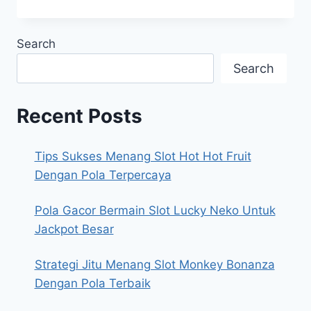
Search
Search
Recent Posts
Tips Sukses Menang Slot Hot Hot Fruit
Dengan Pola Terpercaya
Pola Gacor Bermain Slot Lucky Neko Untuk
Jackpot Besar
Strategi Jitu Menang Slot Monkey Bonanza
Dengan Pola Terbaik