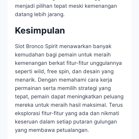
menjadi pilihan tepat meski kemenangan
datang lebih jarang.
Kesimpulan
Slot Bronco Spirit menawarkan banyak
kemudahan bagi pemain untuk meraih
kemenangan berkat fitur-fitur unggulannya
seperti wild, free spin, dan desain yang
menarik. Dengan memahami cara kerja
permainan serta memilih strategi yang
tepat, pemain dapat meningkatkan peluang
mereka untuk meraih hasil maksimal. Terus
eksplorasi fitur-fitur yang ada dan nikmati
keseruan dalam setiap putaran gulungan
yang membawa petualangan.