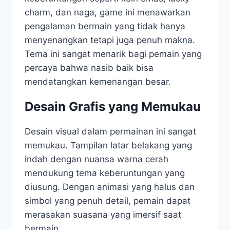
charm, dan naga, game ini menawarkan
pengalaman bermain yang tidak hanya
menyenangkan tetapi juga penuh makna.
Tema ini sangat menarik bagi pemain yang
percaya bahwa nasib baik bisa
mendatangkan kemenangan besar.
Desain Grafis yang Memukau
Desain visual dalam permainan ini sangat
memukau. Tampilan latar belakang yang
indah dengan nuansa warna cerah
mendukung tema keberuntungan yang
diusung. Dengan animasi yang halus dan
simbol yang penuh detail, pemain dapat
merasakan suasana yang imersif saat
bermain.