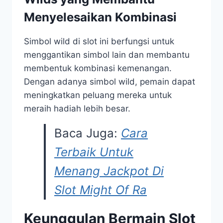
Menyelesaikan Kombinasi
Simbol wild di slot ini berfungsi untuk
menggantikan simbol lain dan membantu
membentuk kombinasi kemenangan.
Dengan adanya simbol wild, pemain dapat
meningkatkan peluang mereka untuk
meraih hadiah lebih besar.
Baca Juga:
Cara
Terbaik Untuk
Menang Jackpot Di
Slot Might Of Ra
Keunggulan Bermain Slot