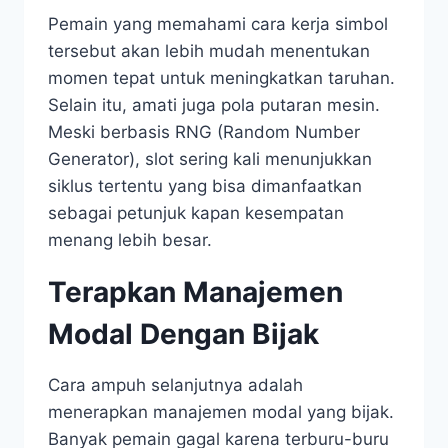
Pemain yang memahami cara kerja simbol
tersebut akan lebih mudah menentukan
momen tepat untuk meningkatkan taruhan.
Selain itu, amati juga pola putaran mesin.
Meski berbasis RNG (Random Number
Generator), slot sering kali menunjukkan
siklus tertentu yang bisa dimanfaatkan
sebagai petunjuk kapan kesempatan
menang lebih besar.
Terapkan Manajemen
Modal Dengan Bijak
Cara ampuh selanjutnya adalah
menerapkan manajemen modal yang bijak.
Banyak pemain gagal karena terburu-buru