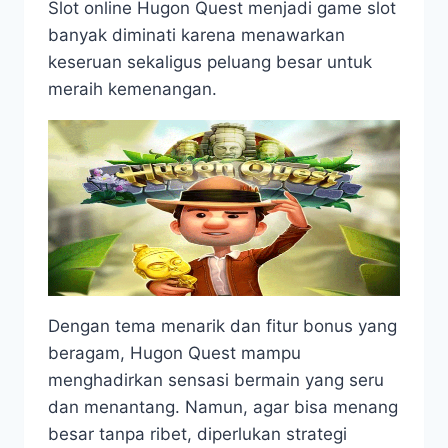
Slot online Hugon Quest menjadi game slot
banyak diminati karena menawarkan
keseruan sekaligus peluang besar untuk
meraih kemenangan.
Dengan tema menarik dan fitur bonus yang
beragam, Hugon Quest mampu
menghadirkan sensasi bermain yang seru
dan menantang. Namun, agar bisa menang
besar tanpa ribet, diperlukan strategi